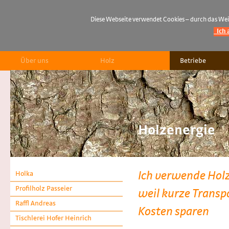
Diese Webseite verwendet Cookies – durch das Weit
Ich 
Über uns
Holz
Betriebe
Holzenergie
Ich verwende Holz
Holka
Profilholz Passeier
weil kurze Trans
Raffl Andreas
Kosten sparen
Tischlerei Hofer Heinrich