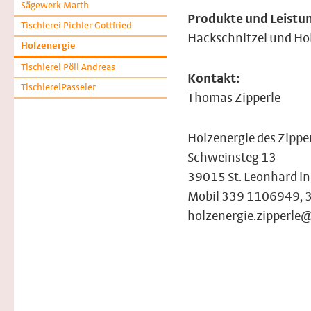
Sägewerk Marth
Produkte und Leistu
Tischlerei Pichler Gottfried
Hackschnitzel und Ho
Holzenergie
Tischlerei Pöll Andreas
Kontakt:
TischlereiPasseier
Thomas Zipperle
Holzenergie des Zipp
Schweinsteg 13
39015 St. Leonhard in
Mobil 339 1106949,
holzenergie.zipperle